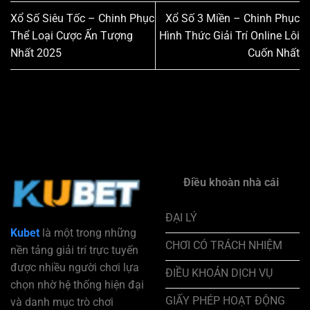
Xổ Số Siêu Tốc – Chinh Phục
Xổ Số 3 Miền – Chinh Phục
Thể Loại Cược Ấn Tượng
Hình Thức Giải Trí Online Lôi
Nhất 2025
Cuốn Nhất
Điều khoàn nhà cái
ĐẠI LÝ
Kubet
là một trong những
CHƠI CÓ TRÁCH NHIỆM
nền tảng giải trí trực tuyến
được nhiều người chơi lựa
ĐIỀU KHOẢN DỊCH VỤ
chọn nhờ hệ thống hiện đại
GIẤY PHÉP HOẠT ĐỘNG
và danh mục trò chơi