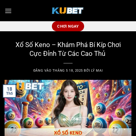
Bỏ
qua
nội
dung
CHƠI NGAY
Xổ Số Keno – Khám Phá Bí Kíp Chơi
Cực Đỉnh Từ Các Cao Thủ
ĐĂNG VÀO
THÁNG 5 18, 2025
BỞI
LÝ MAI
18
Th5