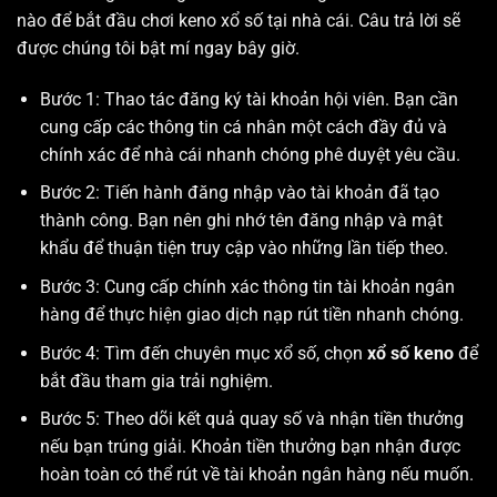
nào để bắt đầu chơi keno xổ số tại nhà cái. Câu trả lời sẽ
được chúng tôi bật mí ngay bây giờ.
Bước 1: Thao tác đăng ký tài khoản hội viên. Bạn cần
cung cấp các thông tin cá nhân một cách đầy đủ và
chính xác để nhà cái nhanh chóng phê duyệt yêu cầu.
Bước 2: Tiến hành đăng nhập vào tài khoản đã tạo
thành công. Bạn nên ghi nhớ tên đăng nhập và mật
khẩu để thuận tiện truy cập vào những lần tiếp theo.
Bước 3: Cung cấp chính xác thông tin tài khoản ngân
hàng để thực hiện giao dịch nạp rút tiền nhanh chóng.
Bước 4: Tìm đến chuyên mục xổ số, chọn
xổ số keno
để
bắt đầu tham gia trải nghiệm.
Bước 5: Theo dõi kết quả quay số và nhận tiền thưởng
nếu bạn trúng giải. Khoản tiền thưởng bạn nhận được
hoàn toàn có thể rút về tài khoản ngân hàng nếu muốn.