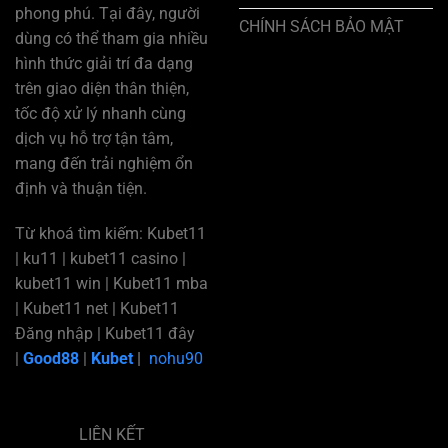
phong phú. Tại đây, người
CHÍNH SÁCH BẢO MẬT
dùng có thể tham gia nhiều
hình thức giải trí đa dạng
trên giao diện thân thiện,
tốc độ xử lý nhanh cùng
dịch vụ hỗ trợ tận tâm,
mang đến trải nghiệm ổn
định và thuận tiện.
Từ khoá tìm kiếm: Kubet11
| ku11 | kubet11 casino |
kubet11 win | Kubet11 mba
| Kubet11 net | Kubet11
Đăng nhập | Kubet11 đây
|
Good88
|
Kubet
|
nohu90
LIÊN KẾT