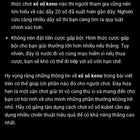
thức chơi
xổ số keno
nào thì người tham gia cũng nên
tìm hiểu về các dãy 20 số đã xuất hiện gần đây. Nghiên
cứu càng nhiều dãy số thì bạn càng tìm ra quy luật
chính xác hơn.
Không nên đặt tiền cược gấp bội: Hình thức cược gấp
bội cho bạn giải thưởng lớn hơn nhiều nếu thắng. Tuy
nhiên, đây là nước đi vô cùng mạo hiểm vì nếu thua
cược, bạn sẽ khó có thể đi tiếp với số vốn hạn chế.
Hy vọng rằng những thông tin về
xổ số keno
trong bài viết
trên có thể giúp ích phần nào đó cho người chơi. Đây hứa
hẹn là một sân chơi giải trí vô cùng thú vị và mang đến cho
bạn cơ hội rinh về cho mình những phần thưởng không hề
nhỏ. Hãy cố gắng tận dụng cách chơi xổ số kubet cần áp
dụng nhiều chiến thuật hiệu quả để có khả năng thắng cao
nhất.