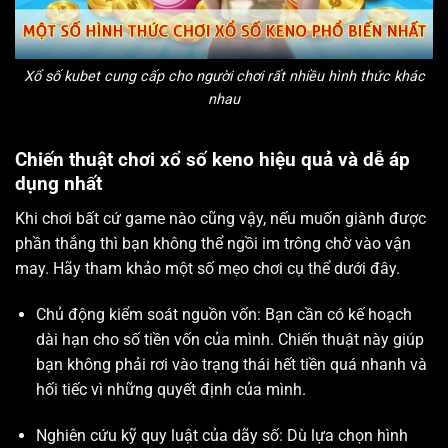
Xổ số kubet cung cấp cho người chơi rất nhiều hình thức khác
nhau
Chiến thuật chơi xổ số keno hiệu quả và dễ áp
dụng nhất
Khi chơi bất cứ game nào cũng vậy, nếu muốn giành được
phần thắng thì bạn không thể ngồi im trông chờ vào vận
may. Hãy tham khảo một số mẹo chơi cụ thể dưới đây.
Chủ động kiểm soát nguồn vốn: Bạn cần có kế hoạch
dài hạn cho số tiền vốn của mình. Chiến thuật này giúp
bạn không phải rơi vào trạng thái hết tiền quá nhanh và
hối tiếc vì những quyết định của mình.
Nghiên cứu kỹ quy luật của dãy số: Dù lựa chọn hình