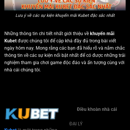
Lưu ý về các sự kiện khuyến mãi Kubet đặc sắc nhất
Những thông tin chi tiết nhất giới thiệu về
khuyến mãi
Kubet
được chúng tôi để cập khá đầy đủ trong bài viết
ngày hôm nay. Mong rằng các bạn đã hiểu rõ và nắm chắc
thông tin về các sự kiện nổi bật nhất để có được những trải
nghiệm tham gia chơi game độc đáo và ấn tượng cùng với
nhà cái chúng tôi.
Điều khoàn nhà cái
ĐẠI LÝ