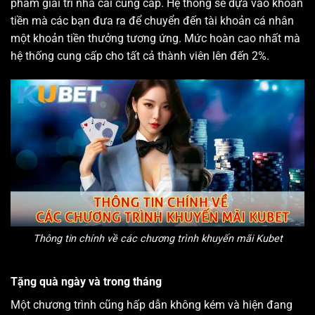
phẩm giải trí nhà cái cung cấp. Hệ thống sẽ dựa vào khoản
tiền mà các bạn đưa ra để chuyển đến tài khoản cá nhân
một khoản tiền thưởng tương ứng. Mức hoàn cao nhất mà
hệ thống cung cấp cho tất cả thành viên lên đến 2%.
Thông tin chính về các chương trình khuyến mãi Kubet
Tặng quà ngày và trong tháng
Một chương trình cũng hấp dẫn không kém và hiện đang