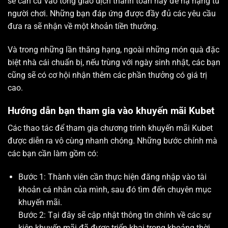
sẽ căn cứ vào tổng giao dịch thanh toán này để hạ hạng từ
người chơi. Những bạn đáp ứng được đầy đủ các yêu cầu
đưa ra sẽ nhận về một khoản tiền thưởng.
Và trong những lần thăng hạng, ngoài những món quà đặc
biệt nhà cái chuẩn bị, nếu trùng với ngày sinh nhật, các bạn
cũng sẽ có cơ hội nhận thêm các phần thưởng có giá trị
cao.
Hướng dẫn bạn tham gia vào khuyến mãi Kubet
Các thao tác để tham gia chương trình khuyến mãi Kubet
được diễn ra vô cùng nhanh chóng. Những bước chính mà
các bạn cần làm gồm có:
Bước 1: Thành viên cần thực hiện đăng nhập vào tài
khoản cá nhân của mình, sau đó tìm đến chuyên mục
khuyến mãi.
Bước 2: Tại đây sẽ cập nhật thông tin chính về các sự
kiện khuyến mãi đã được triển khai trong khoảng thời