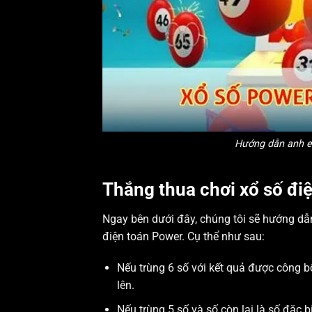
Hướng dẫn anh e
Thắng thua chơi xổ số đi
Ngay bên dưới đây, chúng tôi sẽ hướng dẫ
điện toán Power. Cụ thể như sau:
Nếu trùng 6 số với kết quả được công bố,
lên.
Nếu trùng 5 số và số còn lại là số đặc b