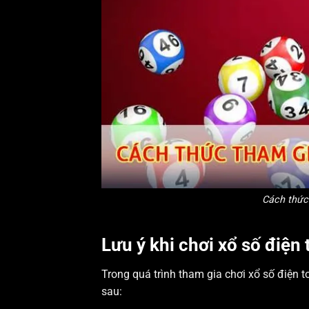
Cách thức
Lưu ý khi chơi xổ số điện
Trong quá trình tham gia chơi xổ số điện t
sau: