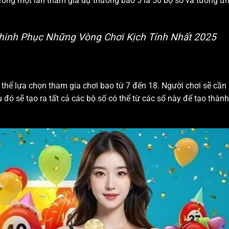
rong một lần tham gia dự thưởng bao 5 là 50 bộ số và tương ứ
hinh Phục Những Vòng Chơi Kịch Tính Nhất 2025
 thể lựa chọn tham gia chơi bao từ 7 đến 18. Người chơi sẽ cần
 đó sẽ tạo ra tất cả các bộ số có thể từ các số này để tạo thành