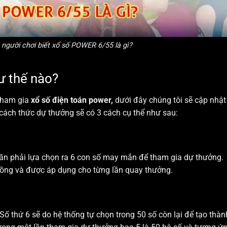
o người chơi biết xổ số POWER 6/55 là gì?
ư thế nào?
 tham gia
xổ số điện toán power,
dưới đây chúng tôi sẽ cập nhật
ề cách thức dự thưởng sẽ có 3 cách cụ thể như sau:
 cần phải lựa chọn ra 6 con số may mắn để tham gia dự thưởng.
 đồng và được áp dụng cho từng lần quay thưởng.
 Số thứ 6 sẽ do hệ thống tự chọn trong 50 số còn lại để tạo thàn