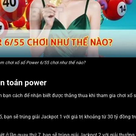
m chơi xổ số Power 6/55 chơi như thế nào?
ện toán power
n bạn cách để nhận biết được thắng thua khi tham gia chơi xổ 
 bạn sẽ trúng giải Jackpot 1 với giá trị khoảng từ 30 tỷ đồng tr
iệt ở lần quay thứ 7, bạn sẽ trúng giải Jackpot 2 với giải thưởng