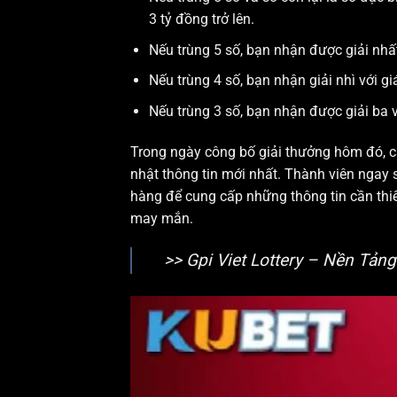
3 tỷ đồng trở lên.
Nếu trùng 5 số, bạn nhận được giải nhất
Nếu trùng 4 số, bạn nhận giải nhì với gi
Nếu trùng 3 số, bạn nhận được giải ba v
Trong ngày công bố giải thưởng hôm đó, c
nhật thông tin mới nhất. Thành viên ngay
hàng để cung cấp những thông tin cần thiế
may mắn.
>>
Gpi Viet Lottery – Nền Tản