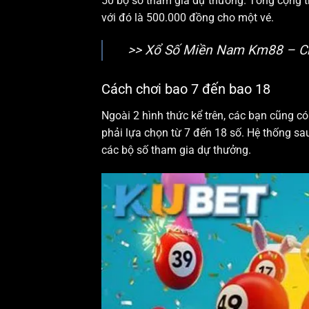
50 bộ số tham gia dự thưởng. Tổng cộng t
với đó là 500.000 đồng cho một vé.
>>
Xổ Số Miền Nam Km88
– C
Cách chơi bao 7 đến bao 18
Ngoài 2 hình thức kể trên, các bạn cũng có
phải lựa chọn từ 7 đến 18 số. Hệ thống sau
các bộ số tham gia dự thưởng.