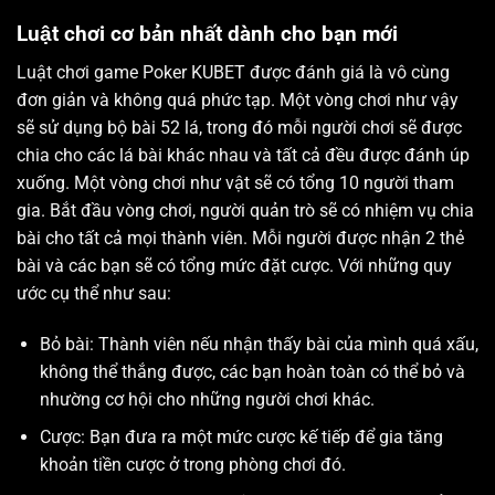
Luật chơi cơ bản nhất dành cho bạn mới
Luật chơi game Poker KUBET được đánh giá là vô cùng
đơn giản và không quá phức tạp. Một vòng chơi như vậy
sẽ sử dụng bộ bài 52 lá, trong đó mỗi người chơi sẽ được
chia cho các lá bài khác nhau và tất cả đều được đánh úp
xuống. Một vòng chơi như vật sẽ có tổng 10 người tham
gia. Bắt đầu vòng chơi, người quản trò sẽ có nhiệm vụ chia
bài cho tất cả mọi thành viên. Mỗi người được nhận 2 thẻ
bài và các bạn sẽ có tổng mức đặt cược. Với những quy
ước cụ thể như sau:
Bỏ bài: Thành viên nếu nhận thấy bài của mình quá xấu,
không thể thắng được, các bạn hoàn toàn có thể bỏ và
nhường cơ hội cho những người chơi khác.
Cược: Bạn đưa ra một mức cược kế tiếp để gia tăng
khoản tiền cược ở trong phòng chơi đó.