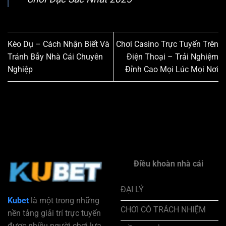
Kèo Dụ – Cách Nhận Biết Và
Chơi Casino Trực Tuyến Trên
Tránh Bẫy Nhà Cái Chuyên
Điện Thoại – Trải Nghiệm
Nghiệp
Đỉnh Cao Mọi Lúc Mọi Nơi
Điều khoàn nhà cái
ĐẠI LÝ
Kubet
là một trong những
CHƠI CÓ TRÁCH NHIỆM
nền tảng giải trí trực tuyến
được nhiều người chơi lựa