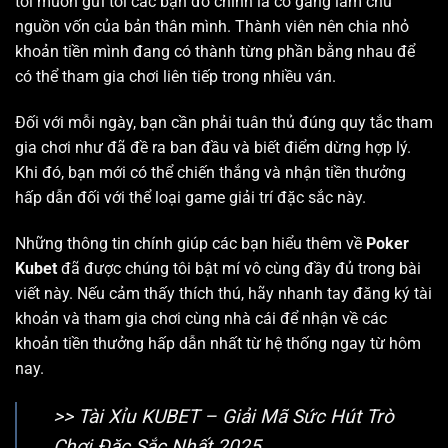
tôi muốn gửi tới các bạn đó chính là cố gắng làm chủ
nguồn vốn của bản thân mình. Thành viên nên chia nhỏ
khoản tiền mình đang có thành từng phần bằng nhau để
có thể tham gia chơi liên tiếp trong nhiều ván.
Đối với mỗi ngày, bạn cần phải tuân thủ đúng quy tắc tham
gia chơi như đã đề ra ban đầu và biết điểm dừng hợp lý.
Khi đó, bạn mới có thể chiến thắng và nhận tiền thưởng
hấp dẫn đối với thể loại game giải trí đặc sắc này.
Những thông tin chính giúp các bạn hiểu thêm về
Poker
Kubet
đã được chúng tôi bật mí vô cùng đầy đủ trong bài
viết này. Nếu cảm thấy thích thú, hãy nhanh tay đăng ký tài
khoản và tham gia chơi cùng nhà cái để nhận về các
khoản tiền thưởng hấp dẫn nhất từ hệ thống ngay từ hôm
nay.
>>
Tài Xỉu KUBET
– Giải Mã Sức Hút Trò
Chơi Đặc Sắc Nhất 2025