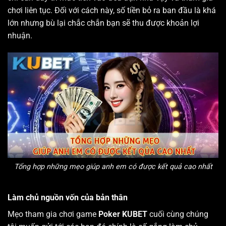
chơi liên tục. Đối với cách này, số tiền bỏ ra ban đầu là khá
lớn nhưng bù lại chắc chắn bạn sẽ thu được khoản lợi
nhuận.
Tổng hợp những mẹo giúp anh em có được kết quả cao nhất
Làm chủ nguồn vốn của bản thân
Mẹo tham gia chơi game
Poker KUBET
cuối cùng chúng