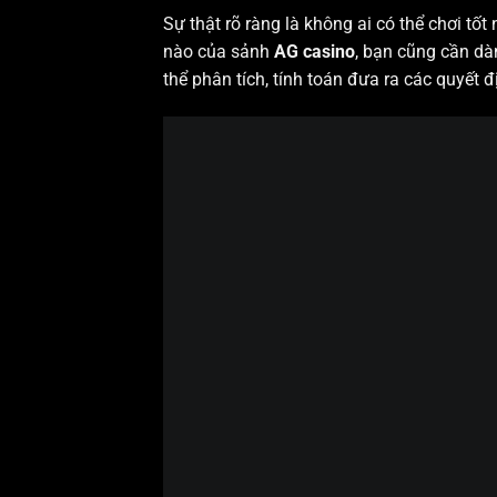
Sự thật rõ ràng là không ai có thể chơi tốt
nào của sảnh
AG casino
, bạn cũng cần dà
thể phân tích, tính toán đưa ra các quyết đ