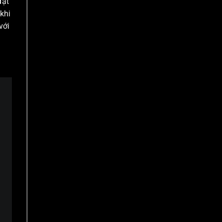
đặt
khi
với