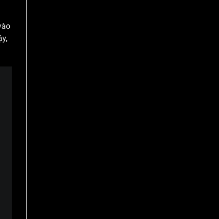
vào
ậy,