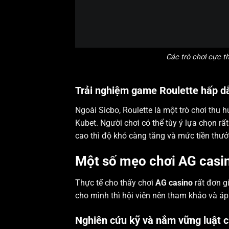
Các trò chơi cực th
Trải nghiệm game Roulette hấp d
Ngoài Sicbo, Roulette là một trò chơi thu 
Kubet. Người chơi có thể tùy ý lựa chọn r
cao thì độ khó càng tăng và mức tiền thư
Một số mẹo chơi AG casin
Thực tế cho thấy chơi
AG casino
rất đơn g
cho mình thì hội viên nên tham khảo và á
Nghiên cứu kỹ và nắm vững luật ch