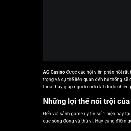
AG Casino
được các hội viên phản hồi rất 
trọng và cụ thể liên quan đến hệ thống sẽ 
thuật hay giúp người chơi đạt được nhiều
Những lợi thế nổi trội củ
Đến với sảnh game uy tín số 1 hiện nay tại
cực sống động và thú vị. Hãy cùng điểm 