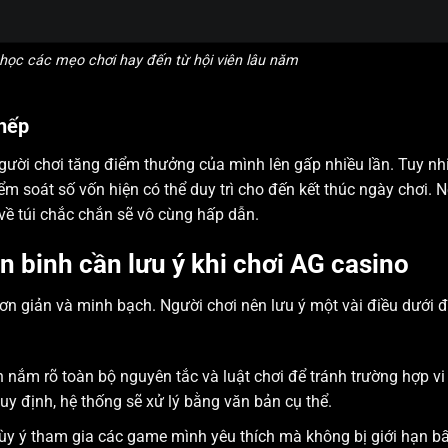
học các mẹo chơi hay đến từ hội viên lâu năm
thếp
người chơi tăng điểm thưởng của mình lên gấp nhiều lần. Tuy nh
m soát số vốn hiện có thể duy trì cho đến kết thúc ngày chơi. 
 về túi chắc chắn sẽ vô cùng hấp dẫn.
 binh cần lưu ý khi chơi AG casino
đơn giản và minh bạch. Người chơi nên lưu ý một vài điều dưới 
n nắm rõ toàn bộ nguyên tắc và luật chơi để tránh trường hợp vi
y định, hệ thống sẽ xử lý bằng văn bản cụ thể.
 tùy ý tham gia các game mình yêu thích mà không bị giới hạn bấ