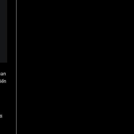
uan
iến
ới