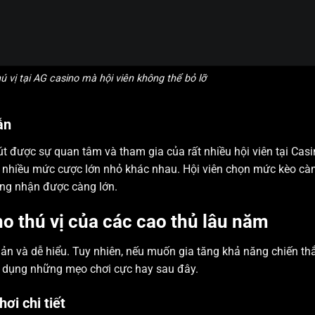
ú vị tại AG casino mà hội viên không thể bỏ lỡ
ẫn
hút được sự quan tâm và tham gia của rất nhiều hội viên tại Cas
ất nhiều mức cược lớn nhỏ khác nhau. Hội viên chọn mức kèo cà
ởng nhận được càng lớn.
o thú vị của các cao thủ lâu năm
iản và dễ hiểu. Tuy nhiên, nếu muốn gia tăng khả năng chiến th
p dụng những mẹo chơi cực hay sau đây.
ơi chi tiết