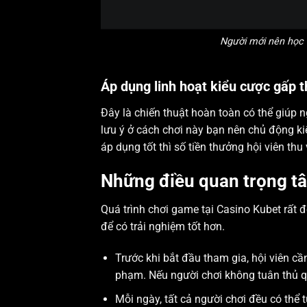
Người mới nên học 
Áp dụng linh hoạt kiểu cược gấp 
Đây là chiến thuật hoàn toàn có thể giúp 
lưu ý ở cách chơi này bạn nên chủ động kiể
áp dụng tốt thì số tiền thưởng hội viên thu
Những điều quan trọng tân
Quá trình chơi game tại Casino Kubet rất 
để có trải nghiệm tốt hơn.
Trước khi bắt đầu tham gia, hội viên cầ
phạm. Nếu người chơi không tuân thủ qu
Mỗi ngày, tất cả người chơi đều có thể